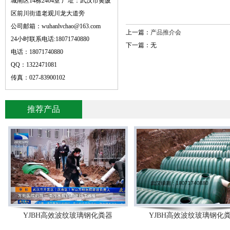
城南区14栋2404室 厂址：武汉市黄陂
区前川街道老观川龙大道旁
公司邮箱：wuhanlvchao@163.com
上一篇：
产品推介会
24小时联系电话:18071740880
下一篇：无
电话：18071740880
QQ：1322471081
传真：027-83900102
推荐产品
YJBH高效波纹玻璃钢化粪器
YJBH高效波纹玻璃钢化