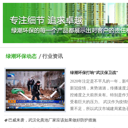
绿潮环保动态
行业资讯
绿潮环保打响“武汉保卫战”
2020年注定是不平凡的一年，
新冠疫情，来势汹汹，传播速度
控难度之大前所未有。特别是作
受着巨大的压力。 武汉作为疫
重不足，所以武汉市城建局紧急
专题会议，要求参照2003年抗
巴威来袭，武汉化粪池厂家应该如果做好防护措施
模式，在武汉职工疗养院建设一