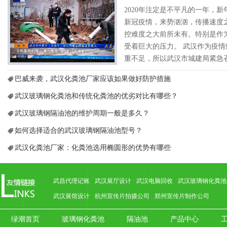
2020年注定是不平凡的一年，
新冠疫情，来势汹汹，传播速度
控难度之大前所未有。特别是作
受着巨大的压力。 武汉作为疫
重不足，所以武汉市城建局紧急
专题会议，要求参照2003年抗
巴威来袭，武汉化粪池厂家应该如果做好防护措施
模式，在武汉职工疗养院建设一
山医院 ，火...
武汉玻璃钢化粪池和传统化粪池的优劣对比有哪些？
武汉玻璃钢隔油池的维护周期一般是多久？
如何选择适合的武汉玻璃钢隔油池型号？
武汉化粪池厂家：化粪池选用椭圆形的优势有哪些
武昌代理记账
武汉展厅设计
武汉电脑回收
武汉玻璃钢化粪池
武汉展馆设计
杭州宣传片拍摄公司
郑州宣传片制作公司
绿潮首页
玻璃钢化粪池
隔油池
产品中心