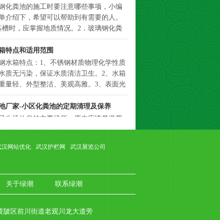
，对于化粪池及排污管道是最...
置及埋深采应严格按设计要求放线、定
玻璃钢化粪池就位后，要及时回填土，罐体
箱特点和适用范围
，以防位移。回填土要求进行过筛，无尖
钢水箱特点：1、不锈钢材质物理化学性质
建筑垃圾，无地下水时，接土质密度0.95
水质无污染，保证水质清洁卫生。2、水箱
别注意罐体下四周用素土或黄砂填实：有
重量轻、外型整洁、美观高雅。3、表面光
，罐体下用素土或黄砂填实，罐体...
易清洗。4、耐腐蚀性能优越，密封性能
抗冲击性能大，抗震性能强。二、不锈钢水
池厂家-小区化粪池的定期清理及保养
围：1、不锈钢水箱适用于大型宾馆饭店、
民生活休息的主要场所，原本应该是温馨
寓、科研教学楼及食品加工、医疗卫生、
名词，可近年来作为小区基础设施的化粪
等对水质要求较高的场所。（水中氯离子
时有发生，让居民忧心不已。今天小编会
慎用）2、不锈钢高位水箱是继玻...
化粪池的清理及保养知识，让您避免这些
烦心事。 粪池清理及保养周期是根据化
钢化粪池的施工流程
大小，使用人数，建筑物性质及排出的污
钢化粪池的施工时要注意哪些事项，小编
武汉网站优化
武汉护栏网
武汉展览公司
有污水在化粪池中停留时间长短以及污物
单介绍下，希望可以帮助到有需要的人。
少来决定。总的来说最好定期一年清理化
基槽时，应掌握地质情况。2．玻璃钢化粪
，对于化粪池及排污管道是最...
置及埋深采应严格按设计要求放线、定
玻璃钢化粪池就位后，要及时回填土，罐体
箱特点和适用范围
关于绿潮
联系绿潮
，以防位移。回填土要求进行过筛，无尖
钢水箱特点：1、不锈钢材质物理化学性质
建筑垃圾，无地下水时，接土质密度0.95
水质无污染，保证水质清洁卫生。2、水箱
市黄陂区前川街道老观川龙大道旁
别注意罐体下四周用素土或黄砂填实：有
重量轻、外型整洁、美观高雅。3、表面光