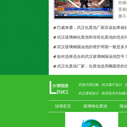
控难
受着
重不
专题
巴威来袭，武汉化粪池厂家应该如果做
模式
山医院
武汉玻璃钢化粪池和传统化粪池的优劣
武汉玻璃钢隔油池的维护周期一般是多
如何选择适合的武汉玻璃钢隔油池型号
武汉化粪池厂家：化粪池选用椭圆形的
武昌代理记账
武汉展厅设计
武汉展馆设计
杭州宣传片拍摄
绿潮首页
玻璃钢化粪池
隔