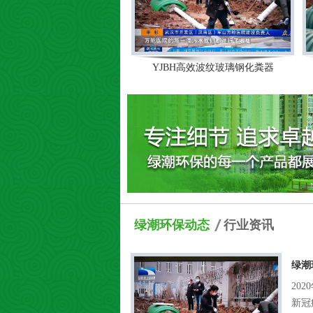
YJBH高效波纹玻璃钢化粪器
绿潮环保动态
行业资讯
绿潮
20
新冠