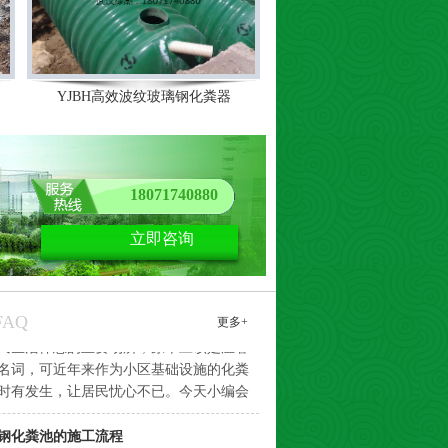
YJBH高效波纹玻璃钢化粪器
18071740880
立即咨询
池厂家-小区化粪池的定期清理及保养
民生活休息的主要场所，原本应该是温馨
名词，可近年来作为小区基础设施的化粪
FAQ
时有发生，让居民忧心不已。今天小编会
更多+
化粪池的清理及保养知识，让您避免这些
烦心事。 粪池清理及保养周期是根据化
钢化粪池的施工流程
大小，使用人数，建筑物性质及排出的污
钢化粪池的施工时要注意哪些事项，小编
有污水在化粪池中停留时间长短以及污物
单介绍下，希望可以帮助到有需要的人。
少来决定。总的来说最好定期一年清理化
基槽时，应掌握地质情况。2．玻璃钢化粪