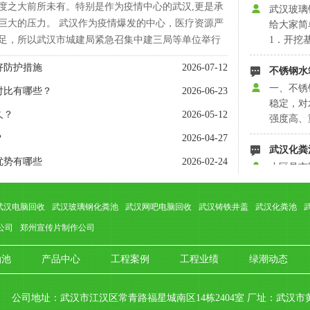
粪池一次
度之大前所未有。特别是作为疫情中心的武汉,更是承
池设置位
位。3．
不锈钢水
巨大的压力。 武汉作为疫情爆发的中心，医疗资源严
内灌满水
足，所以武汉市城建局紧急召集中建三局等单位举行
一、不锈
角石块和
稳定，对
会议，要求参照2003年抗击非典期间北京小汤山医院
好防护措施
2026-07-12
夯实。特
强度高、
，在武汉职工疗养院建设一座专门医院——武汉火神
地下水时
洁美观、
 ，火...
对比有哪些？
2026-06-23
好。5、
武汉化粪
久？
2026-05-12
箱适用范
小区是市
机关、公
舒适的代
？
2026-04-27
电子工业
池却事故
优势有哪些
2026-02-24
含量高者
介绍小区
生活上的
武汉玻璃
粪池型号
武汉玻璃
武汉电脑回收
武汉玻璃钢化粪池
武汉网吧电脑回收
武汉铸铁井盖
武汉化粪池
水量，还
给大家简
杂质的多
公司
郑州宣传片制作公司
1．开挖
粪池一次
池设置位
位。3．
油池
产品中心
工程案例
工程业绩
绿潮动态
不锈钢水
内灌满水
一、不锈
角石块和
稳定，对
公司地址：武汉市江汉区常青路福星城南区14栋2404室 厂址：武汉
夯实。特
强度高、