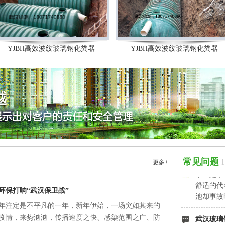
YJBH高效波纹玻璃钢化粪器
YJBH高效波纹玻璃钢化粪器
武汉化粪
小区是市
舒适的代
常见问题
池却事故
更多+
介绍小区
生活上的
武汉玻璃
环保打响“武汉保卫战”
粪池型号
武汉玻璃
20年注定是不平凡的一年，新年伊始，一场突如其来的
水量，还
给大家简
杂质的多
疫情，来势汹汹，传播速度之快、感染范围之广、防
1．开挖